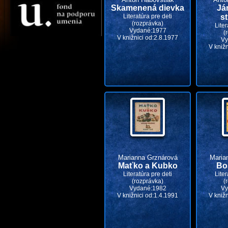
Skamenená dievka
Já
Literatúra pre deti
s
(rozprávka)
Liter
Vydané:1977
(
V knižnici od:2.8.1977
Vy
V kniž
Marianna Grznárová
Maria
Maťko a Kubko
Bo
Literatúra pre deti
Liter
(rozprávka)
(
Vydané:1982
Vy
V knižnici od:1.4.1991
V kniž