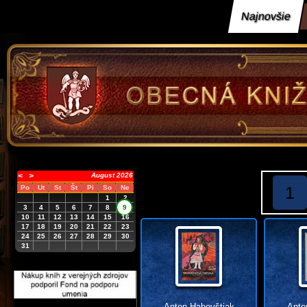
Najnovšie
<
>
August 2026
1
Po
Ut
St
Št
Pi
So
Ne
1
2
3
4
5
6
7
8
9
10
11
12
13
14
15
16
17
18
19
20
21
22
23
24
25
26
27
28
29
30
31
Anton Habovštiak
Anto