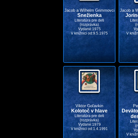
Jacob a Wilhelm Grimmovci
Jacob a W
Snežienka
Jorin
Literatúra pre deti
Liter
(rozprávka)
(
Vydané:1975
Vy
V knižnici od:9.5.1975
V kniž
Viktor Goľavkin
Pe
Kolotoč v hlave
Deväto
Literatúra pre deti
des
(rozprávka)
Liter
Vydané:1979
(
V knižnici od:1.4.1991
Vy
V kniž