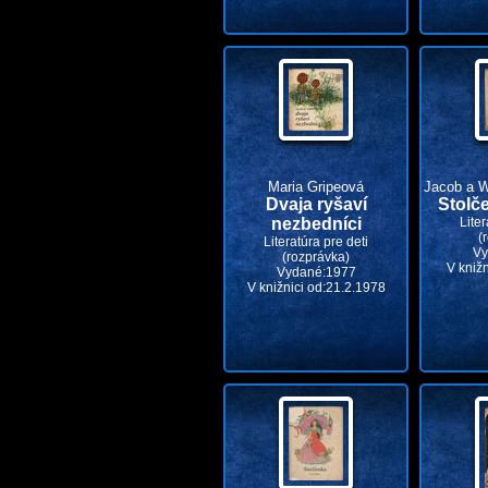
Maria Gripeová
Jacob a W
Dvaja ryšaví
Stolče
nezbedníci
Liter
(
Literatúra pre deti
Vy
(rozprávka)
V kniž
Vydané:1977
V knižnici od:21.2.1978