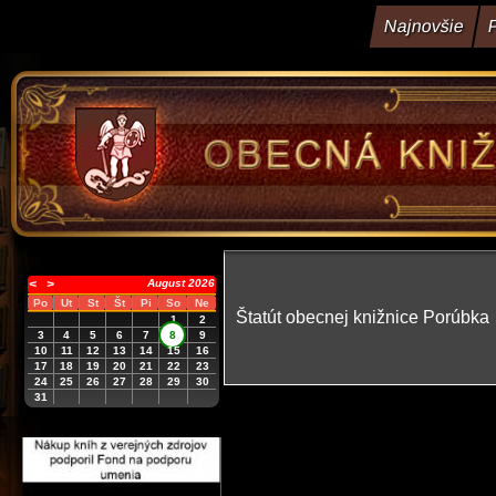
Najnovšie
P
<
>
August 2026
Po
Ut
St
Št
Pi
So
Ne
Štatút obecnej knižnice Porúbka
1
2
3
4
5
6
7
8
9
10
11
12
13
14
15
16
17
18
19
20
21
22
23
24
25
26
27
28
29
30
31