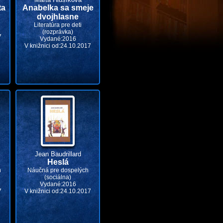
ta
Anabelka sa smeje
dvojhlasne
Literatúra pre deti
(rozprávka)
7
Vydané:2016
V knižnici od:24.10.2017
Jean Baudrillard
Heslá
h
Náučná pre dospelých
(sociálna)
Vydané:2016
7
V knižnici od:24.10.2017