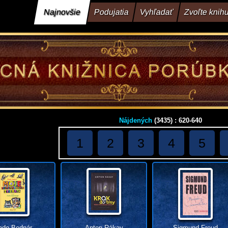
Najnovšie
Podujatia
Vyhľadať
Zvoľte knih
Nájdených
(3435) : 620-640
1
2
3
4
5
ado Bednár
Anton Rákay
Sigmund Freud