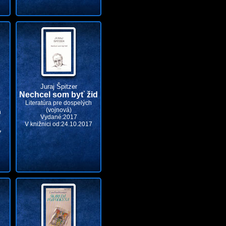
Juraj Špitzer
Nechcel som byť žid
Literatúra pre dospelých
(vojnová)
h
Vydané:2017
V knižnici od:24.10.2017
7