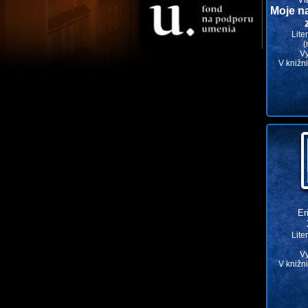
Moje n
Lite
(
V
V knižn
Er
Lite
V
V knižn