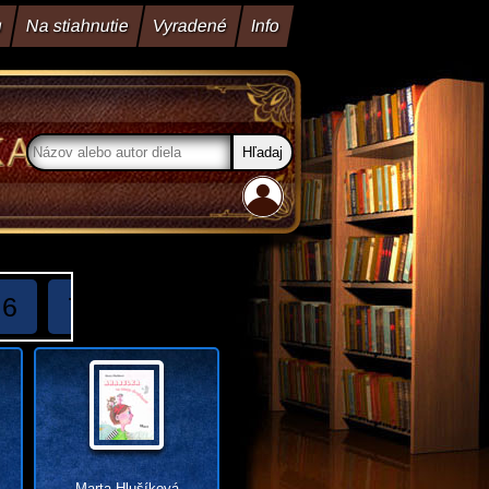
u
Na stiahnutie
Vyradené
Info
6
7
8
9
10
11
12
13
Marta Hlušíková