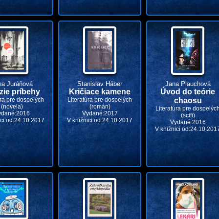
na Juráňová
Stanislav Háber
Jana Plauchová
ie príbehy
Kričiace kamene
Úvod do teórie
úra pre dospelých
Literatúra pre dospelých
chaosu
(novela)
(román)
Literatúra pre dospelýc
ydané:2016
Vydané:2017
(scifi)
ici od:24.10.2017
V knižnici od:24.10.2017
Vydané:2016
V knižnici od:24.10.201