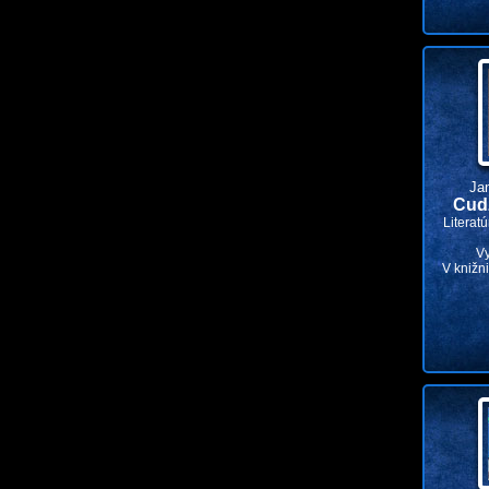
Ja
Cudz
Literat
V
V knižn