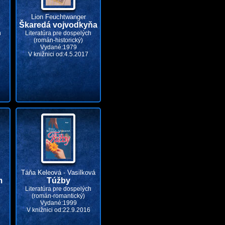
Lion Feuchtwanger
Škaredá vojvodkyňa
h
Literatúra pre dospelých
(román-historický)
Vydané:1979
V knižnici od:4.5.2017
Táňa Keleová - Vasilková
m
Túžby
Literatúra pre dospelých
(román-romantický)
Vydané:1999
V knižnici od:22.9.2016