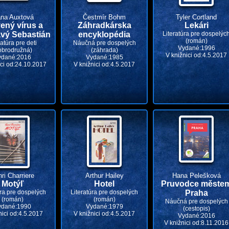
ana Auxtová
Čestmír Bohm
Tyler Cortland
ený vírus a
Záhradkárska
Lekári
vý Sebastián
encyklopédia
Literatúra pre dospelýc
(román)
ratúra pre deti
Náučná pre dospelých
Vydané:1996
obrodružná)
(záhrada)
V knižnici od:4.5.2017
ydané:2016
Vydané:1985
ici od:24.10.2017
V knižnici od:4.5.2017
ri Charriere
Arthur Hailey
Hana Pelešková
Motýľ
Hotel
Pruvodce měste
úra pre dospelých
Literatúra pre dospelých
Praha
(román)
(román)
Náučná pre dospelých
ydané:1990
Vydané:1979
(cestopis)
nici od:4.5.2017
V knižnici od:4.5.2017
Vydané:2016
V knižnici od:8.11.2016