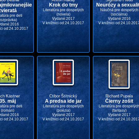
ajmilovanejšie
Krok do tmy
Neurózy a sexuali
zvieratá
Literatúra pre dospelých
Náučná pre dospelých
(novela)
(sociálna)
ratúra pre deti
Vydané:2017
Vydané:2016
rozprávka)
V knižnici od:24.10.2017
V knižnici od:24.10.201
ydané:2016
ici od:24.10.2017
ich Kästner
Ctibor Štítnický
Richard Pupala
35. máj
A predsa ide jar
Čierny zošit
ratúra pre deti
Literatúra pre dospelých
Literatúra pre dospelýc
(román)
(poézia)
(fantasy)
ydané:2016
Vydané:2017
Vydané:2017
ici od:24.10.2017
V knižnici od:24.10.2017
V knižnici od:24.10.201