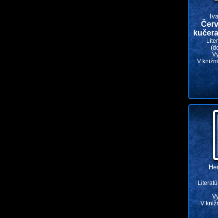
Iv
Červ
kučera
Lite
(d
V
V knižn
Hen
Literat
V
V kniž