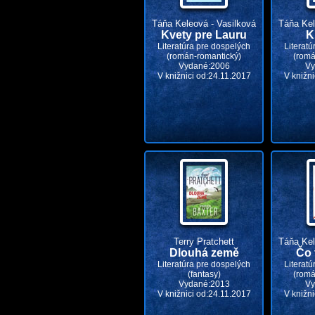
Táňa Keleová - Vasilková
Táňa Kel
Kvety pre Lauru
K
Literatúra pre dospelých
Literatú
(román-romantický)
(romá
Vydané:2006
Vy
V knižnici od:24.11.2017
V knižni
Terry Pratchett
Táňa Kel
Dlouhá země
Čo 
Literatúra pre dospelých
Literatú
(fantasy)
(romá
Vydané:2013
Vy
V knižnici od:24.11.2017
V knižni