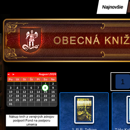
Najnovšie
<
>
August 2026
1
Po
Ut
St
Št
Pi
So
Ne
1
2
3
4
5
6
7
8
9
10
11
12
13
14
15
16
17
18
19
20
21
22
23
24
25
26
27
28
29
30
31
J. R.R. Tolkien
Táňa Kel