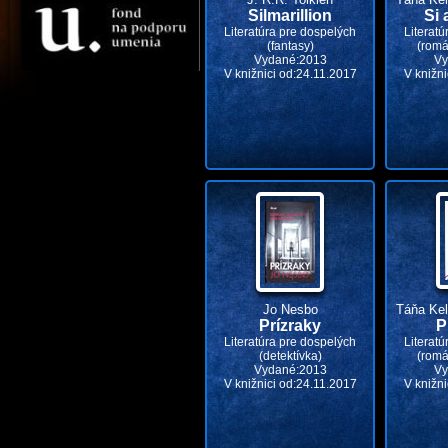
Silmarillion
Si 
Literatúra pre dospelých
Literatú
(fantasy)
(romá
Vydané:2013
Vy
V knižnici od:24.11.2017
V knižni
Jo Nesbo
Táňa Kel
Prízraky
P
Literatúra pre dospelých
Literatú
(detektívka)
(romá
Vydané:2013
Vy
V knižnici od:24.11.2017
V knižni