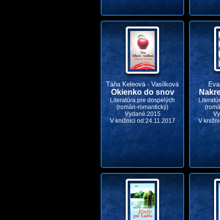
Táňa Keleová - Vasilková
Eva
Okienko do snov
Nakre
Literatúra pre dospelých
Literatú
(román-romantický)
(romá
Vydané:2015
Vy
V knižnici od:24.11.2017
V knižni