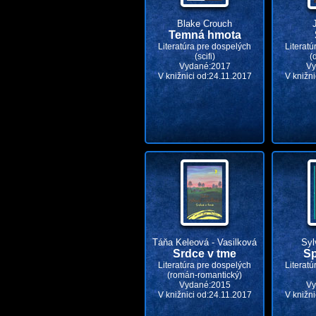
Blake Crouch
Temná hmota
Literatúra pre dospelých
Literatú
(scifi)
(
Vydané:2017
Vy
V knižnici od:24.11.2017
V knižni
Táňa Keleová - Vasilková
Syl
Srdce v tme
Sp
Literatúra pre dospelých
Literatú
(román-romantický)
Vydané:2015
Vy
V knižnici od:24.11.2017
V knižni