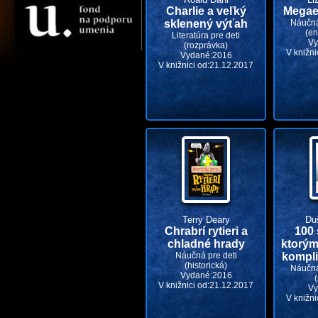
Charlie a veľký
Megae
sklenený výťah
Náučná
(en
Literatúra pre deti
Vy
(rozprávka)
V knižni
Vydané:2016
V knižnici od:21.12.2017
Terry Deary
Du
Chrabrí rytieri a
100
chladné hrady
ktorým
Náučná pre deti
kompli
(historická)
Náučná
Vydané:2016
V knižnici od:21.12.2017
Vy
V knižni