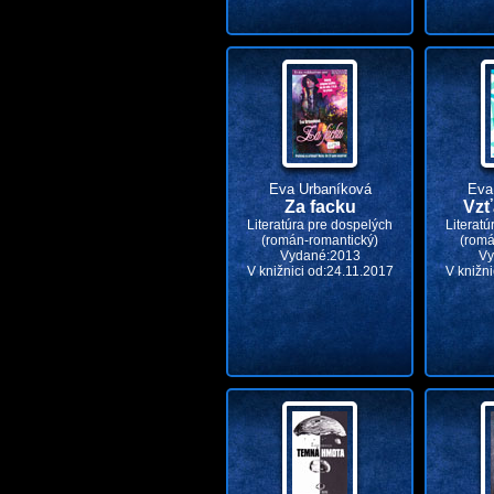
Eva Urbaníková
Eva
Za facku
Vzť
Literatúra pre dospelých
Literatú
(román-romantický)
(romá
Vydané:2013
Vy
V knižnici od:24.11.2017
V knižni