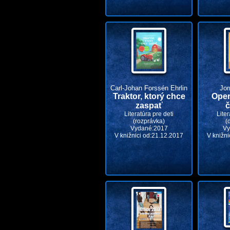
Carl-Johan Forssén Ehrlin
Jor
Traktor, ktorý chce
Oper
zaspať
č
Literatúra pre deti
Liter
(rozprávka)
(
Vydané:2017
Vy
V knižnici od:21.12.2017
V knižni