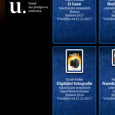
O čase
Noč
Náučná pre dospelých
Literatú
(fyzika)
(
Vydané:2017
Vy
V knižnici od:21.12.2017
V knižni
Scott Kelby
Na
Digitální fotografie
Namik
Náučná pre dospelých
Liter
(výpočtová technika)
(
Vydané:2014
Vy
V knižnici od:21.12.2017
V knižni