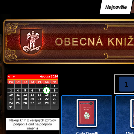
Najnovšie
<
>
August 2026
1
Po
Ut
St
Št
Pi
So
Ne
1
2
3
4
5
6
7
8
9
10
11
12
13
14
15
16
17
18
19
20
21
22
23
24
25
26
27
28
29
30
31
Carlo Rovelli
Mich