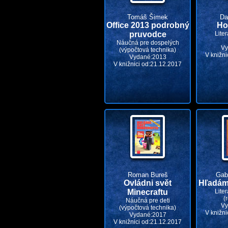
Tomáš Šimek
Da
Office 2013 podrobný
Ho
pruvodce
Liter
Náučná pre dospelých
Vy
(výpočtová technika)
V knižni
Vydané:2013
V knižnici od:21.12.2017
Roman Bureš
Gab
Ovládni svět
Hľadám
Minecraftu
Liter
(
Náučná pre deti
Vy
(výpočtová technika)
V knižni
Vydané:2017
V knižnici od:21.12.2017