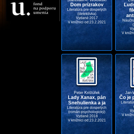
Dom prízrakov
Ľud
Literatúra pre dospelých
fi
(detektívka)
ant
Vydané:2017
Náučná
V knižnici od:23.2.2021
Vy
V knižn
Peter Krištúfek
Jan-
Lady Xanax, pán
Čo je
Snehulienka a ja
Literatú
Literatúra pre dospelých
Vy
(román-psychologický)
V knižn
Vydané:2018
V knižnici od:23.2.2021