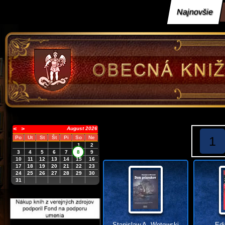
Najnovšie
<
>
August 2026
1
Po
Ut
St
Št
Pi
So
Ne
1
2
3
4
5
6
7
8
9
10
11
12
13
14
15
16
17
18
19
20
21
22
23
24
25
26
27
28
29
30
31
Stanislaw A. Wotowski
Edi