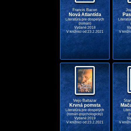
Francis Bacon
Jo
Nová Atlantída
Pas
Literatúra pre dospelých
Literatú
(román)
Vydané:2018
Vy
V knižnici od:23.2.2021
V knižn
Veijo Baltazar
Stan
Krvná pomsta
Mača
Literatúra pre dospelých
Liter
(román-psychologický)
(
Vydané:2019
Vy
V knižnici od:23.2.2021
V knižn