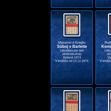
Massimo d Azeglio
Rud
Súboj v Barlette
Koni
Literatúra pre deti
Liter
(dobrodružná)
(d
Vydané:1974
Vy
V knižnici od:13.12.1974
V knižni