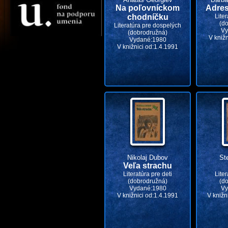
Na poľovníckom
Adres
chodníčku
Liter
(d
Literatúra pre dospelých
Vy
(dobrodružná)
V kniž
Vydané:1980
V knižnici od:1.4.1991
Nikolaj Dubov
St
Veľa strachu
Literatúra pre deti
Liter
(dobrodružná)
(d
Vydané:1980
Vy
V knižnici od:1.4.1991
V knižn