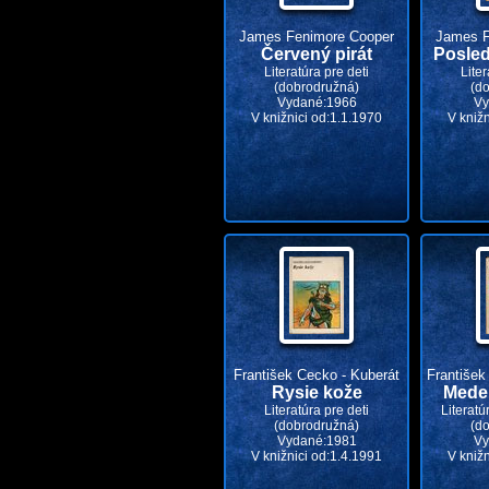
James Fenimore Cooper
James F
Červený pirát
Posle
Literatúra pre deti
Liter
(dobrodružná)
(d
Vydané:1966
Vy
V knižnici od:1.1.1970
V kniž
František Cecko - Kuberát
František
Rysie kože
Mede
Literatúra pre deti
Literatú
(dobrodružná)
(d
Vydané:1981
Vy
V knižnici od:1.4.1991
V kniž