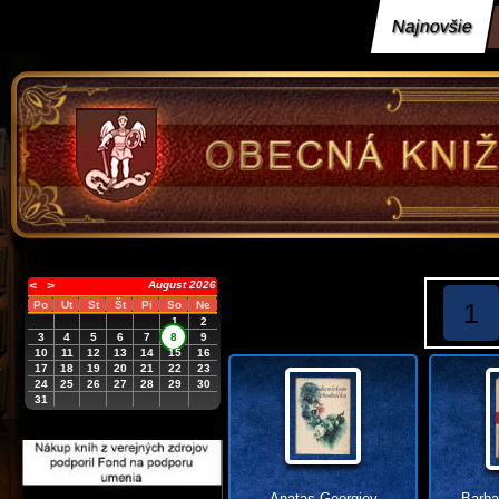
Najnovšie
<
>
August 2026
1
Po
Ut
St
Št
Pi
So
Ne
1
2
3
4
5
6
7
8
9
10
11
12
13
14
15
16
17
18
19
20
21
22
23
24
25
26
27
28
29
30
31
Anatas Georgiev
Barba