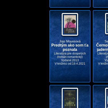
Jojo Moyesová
Se
Predtým ako som ťa
Černob
poznala
jadern
Literatúra pre dospelých
Literatú
(román-romantický)
(
Vydané:2013
Vy
V knižnici od:19.4.2021
V knižn