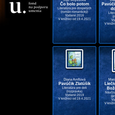
Čo bolo potom
Pavúči
Literatúra pre dospelých
d
(román-romantický)
Liter
Vydané:2016
(
V knižnici od:19.4.2021
Vy
V knižn
Diana Amftová
Mari
Pavúčik Zlatúšik
Lieči
Literatúra pre deti
Bož
(rozprávka)
Náučná
Vydané:2019
(pr
V knižnici od:19.4.2021
Vy
V knižn