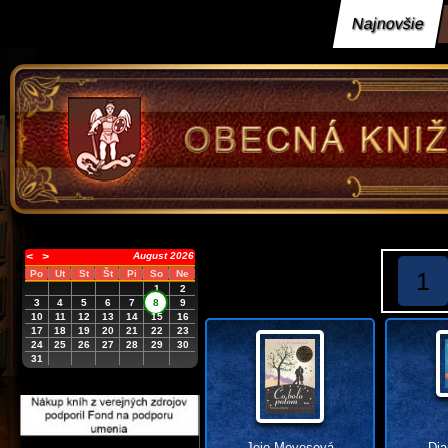
Najnovšie
<
>
August 2026
1
Po
Ut
St
Št
Pi
So
Ne
1
2
3
4
5
6
7
8
9
10
11
12
13
14
15
16
17
18
19
20
21
22
23
24
25
26
27
28
29
30
31
Jojo Moyesová
Dia