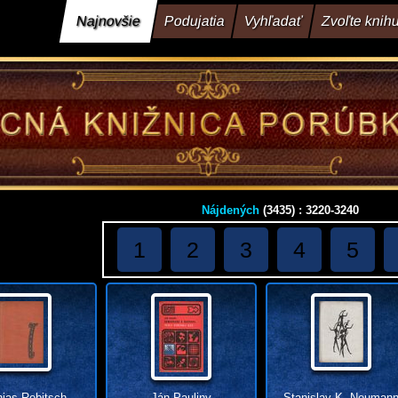
Najnovšie
Podujatia
Vyhľadať
Zvoľte knih
Nájdených
(3435) : 3220-3240
1
2
3
4
5
ias Rebitsch
Ján Pauliny
Stanislav K. Neuman