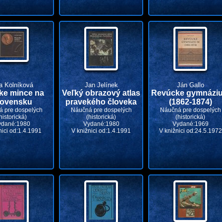
a Kolníková
Jan Jelínek
Ján Gallo
ke mince na
Veľký obrazový atlas
Revúcke gymnázi
lovensku
pravekého človeka
(1862-1874)
 pre dospelých
Náučná pre dospelých
Náučná pre dospelých
historická)
(historická)
(historická)
ydané:1980
Vydané:1980
Vydané:1969
nici od:1.4.1991
V knižnici od:1.4.1991
V knižnici od:24.5.1972