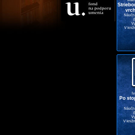
Striebo
vrc
Náučná
(
V
V kniž
I
Po sto
Náučná
(
V
V knižn