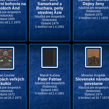
rní bohovia na
Samarkand a
Dejiny ženy
holoch Ánd
Buchara, perly
Náučná pre dospelých
(historická)
 pre dospelých
strednej Ázie
Vydané:1970
historická)
Náučná pre dospelých
V knižnici od:1.1.1970
ydané:1965
(historická)
nici od:1.1.1970
Vydané:1979
V knižnici od:1.4.1991
van Lissner
Matúš Kučera
Miroslav Kropilák
pách veľkých
Pater Patriae
Slovenské národ
kultúr
Náučná pre dospelých
povstanie
(historická)
 pre dospelých
Náučná pre dospelých
Vydané:1981
historická)
(historická)
V knižnici od:1.4.1991
ydané:1972
Vydané:1974
ici od:26.2.1973
V knižnici od:30.7.1974