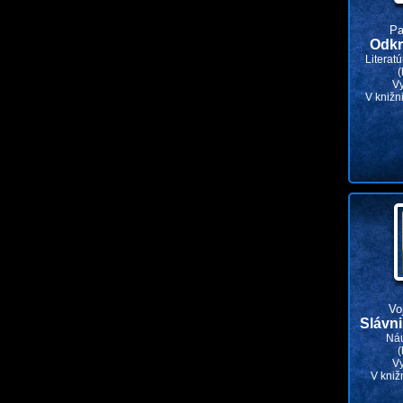
Pa
Odkr
Literat
(
V
V knižn
Vo
Slávni
Náu
(
V
V kniž