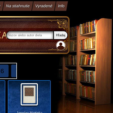
u
Na stiahnutie
Vyradené
Info
6
7
8
9
10
11
12
13
n
Jaroslav Martinka