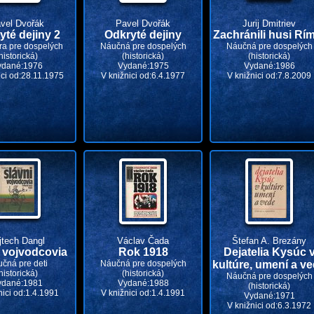
vel Dvořák
Pavel Dvořák
Jurij Dmitriev
yté dejiny 2
Odkryté dejiny
Zachránili husi Rí
úra pre dospelých
Náučná pre dospelých
Náučná pre dospelých
historická)
(historická)
(historická)
ydané:1976
Vydané:1975
Vydané:1986
ici od:28.11.1975
V knižnici od:6.4.1977
V knižnici od:7.8.2009
jtech Dangl
Václav Čada
Štefan A. Brezány
 vojvodcovia
Rok 1918
Dejatelia Kysúc 
čná pre deti
Náučná pre dospelých
kultúre, umení a v
historická)
(historická)
Náučná pre dospelých
ydané:1981
Vydané:1988
(historická)
nici od:1.4.1991
V knižnici od:1.4.1991
Vydané:1971
V knižnici od:6.3.1972