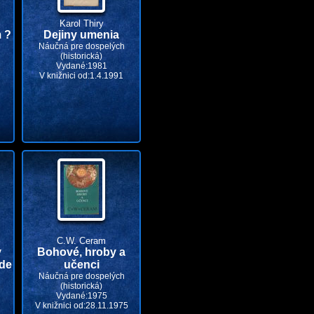
Karol Thiry
m ?
Dejiny umenia
Náučná pre dospelých
(historická)
Vydané:1981
V knižnici od:1.4.1991
C.W. Ceram
v
Bohové, hroby a
ede
učenci
Náučná pre dospelých
(historická)
Vydané:1975
V knižnici od:28.11.1975