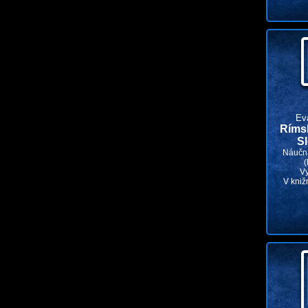
Ev
Ríms
S
Náučná
(
V
V kniž