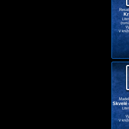
Resat
Kr
Lite
(rom
V
V kniž
Madel
Skvelé 
Lite
V
V kniž