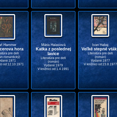
rl Hammer
Mária Halasiová
Ivan Habaj
cerova hora
Katka z poslednej
Veľké stepné vták
ratúra pre deti
lavice
Literatúra pre deti
án-romantický)
(román)
Literatúra pre deti
ydané:1971
Vydané:1977
(román)
ici od:12.10.1971
V knižnici od:23.8.1977
Vydané:1979
V knižnici od:1.4.1991