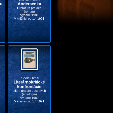
ku
Andersenka
Literatúra pre deti
(román)
Vydané:1981
V knižnici od:1.4.1991
Rudolf Chmel
Literárnokritické
h
konfrontácie
Literatúra pre dospelých
(antológia)
Vydané:1980
V knižnici od:1.4.1991