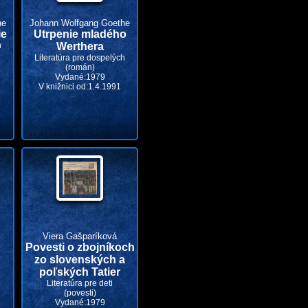
he
Johann Wolfgang Goethe
ie
Utrpenie mladého
h
Werthera
Literatúra pre dospelých
(román)
Vydané:1979
V knižnici od:1.4.1991
Viera Gašparíková
Povesti o zbojníkoch
zo slovenských a
poľských Tatier
Literatúra pre deti
(povesti)
Vydané:1979