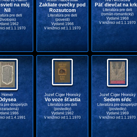
svieti na môj
Zakliate ovečky pod
Päť dievčat na kr
Níl
Rozsutcom
Literatúra pre deti
(román-romantický)
ratúra pre deti
Literatúra pre deti
Vydané:1968
(životopis)
(povesti)
V knižnici od:1.1.1970
ydané:1962
Vydané:1966
nici od:1.1.1970
V knižnici od:1.1.1970
Homér
Jozef Cíger Hronský
Jozef Cíger Hronský
Odysea
Vo voze šťastia
Sedem sŕdc
úra pre dospelých
Literatúra pre deti
Literatúra pre dospelýc
ezaradená)
(poviedky)
(poviedky)
ydané:1986
Vydané:1982
Vydané:1969
nici od:1.4.1991
V knižnici od:1.1.1970
V knižnici od:1.1.1970