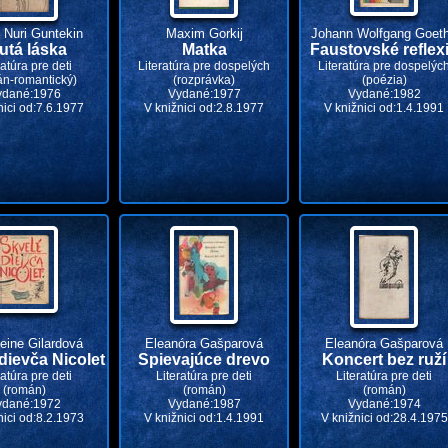
 Nuri Guntekin
Maxim Gorkij
Johann Wolfgang Goet
utá láska
Matka
Faustovské reflex
ratúra pre deti
Literatúra pre dospelých
Literatúra pre dospelýc
án-romantický)
(rozprávka)
(poézia)
ydané:1976
Vydané:1977
Vydané:1982
nici od:7.6.1977
V knižnici od:2.8.1977
V knižnici od:1.4.1991
eine Gilardová
Eleanóra Gašparová
Eleanóra Gašparová
dievča Nicolet
Spievajúce drevo
Koncert bez ruží
ratúra pre deti
Literatúra pre deti
Literatúra pre deti
(román)
(román)
(román)
ydané:1972
Vydané:1987
Vydané:1974
nici od:8.2.1973
V knižnici od:1.4.1991
V knižnici od:28.4.1975