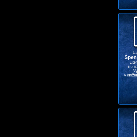
Ea
Spen
Lite
(rom
V
V knižn