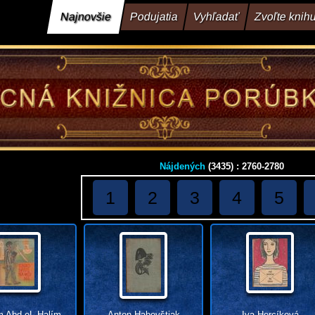
Najnovšie
Podujatia
Vyhľadať
Zvoľte knih
Nájdených
(3435) : 2760-2780
1
2
3
4
5
m Abd eL-Halím
Anton Habovštiak
Iva Hercíková