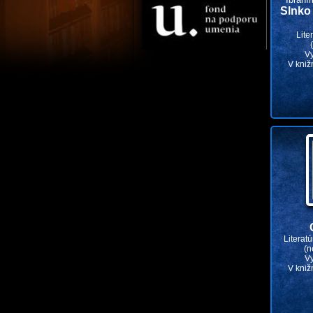
Slnko 
Lite
V
V kniž
Literat
(n
V
V kniž