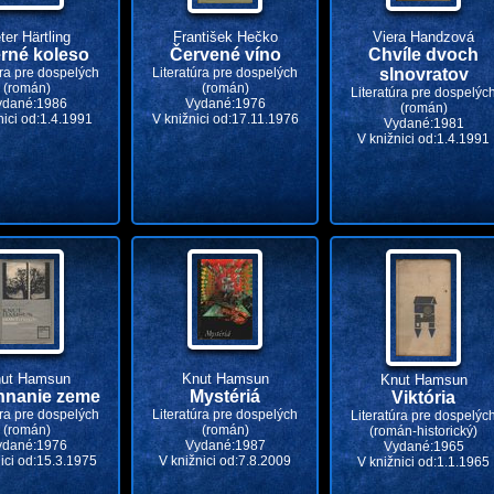
ter Härtling
František Hečko
Viera Handzová
rné koleso
Červené víno
Chvíle dvoch
úra pre dospelých
Literatúra pre dospelých
slnovratov
(román)
(román)
Literatúra pre dospelýc
ydané:1986
Vydané:1976
(román)
nici od:1.4.1991
V knižnici od:17.11.1976
Vydané:1981
V knižnici od:1.4.1991
ut Hamsun
Knut Hamsun
Knut Hamsun
hnanie zeme
Mystériá
Viktória
úra pre dospelých
Literatúra pre dospelých
Literatúra pre dospelýc
(román)
(román)
(román-historický)
ydané:1976
Vydané:1987
Vydané:1965
ici od:15.3.1975
V knižnici od:7.8.2009
V knižnici od:1.1.1965