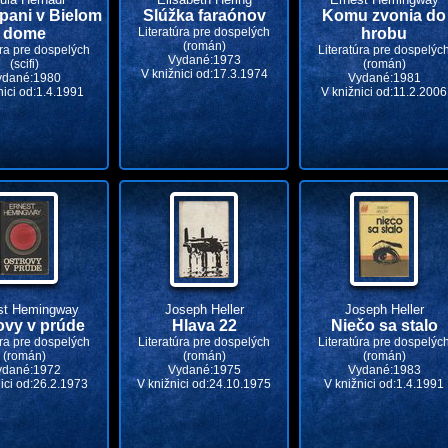
pani v Bielom
Slúžka faraónov
Komu zvonia do
dome
Literatúra pre dospelých
hrobu
(román)
úra pre dospelých
Literatúra pre dospelýc
Vydané:1973
(scifi)
(román)
V knižnici od:17.3.1974
ydané:1980
Vydané:1981
nici od:1.4.1991
V knižnici od:11.2.2006
st Hemingway
Joseph Heller
Joseph Heller
ovy v prúde
Hlava 22
Niečo sa stalo
úra pre dospelých
Literatúra pre dospelých
Literatúra pre dospelýc
(román)
(román)
(román)
ydané:1972
Vydané:1975
Vydané:1983
ici od:26.2.1973
V knižnici od:24.10.1975
V knižnici od:1.4.1991