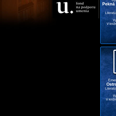
Pekná 
Literat
V
V kniž
Erne
Ostr
Literat
V
V knižn