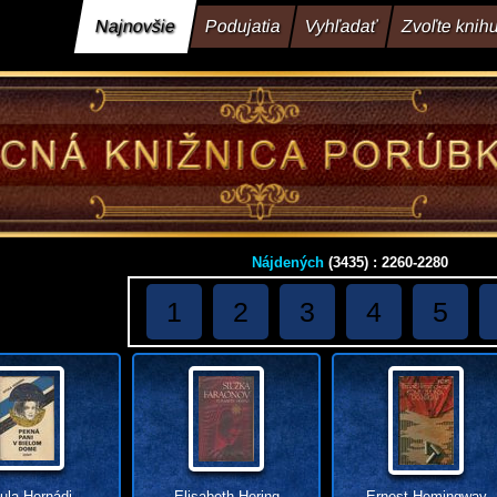
Najnovšie
Podujatia
Vyhľadať
Zvoľte knih
Nájdených
(3435) : 2260-2280
1
2
3
4
5
ula Hernádi
Elisabeth Hering
Ernest Hemingway