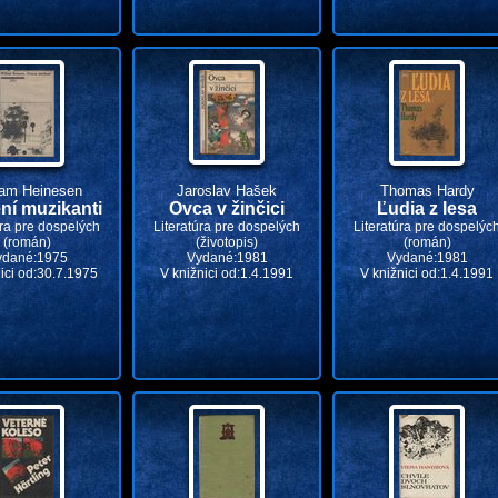
iam Heinesen
Jaroslav Hašek
Thomas Hardy
ení muzikanti
Ovca v žinčici
Ľudia z lesa
úra pre dospelých
Literatúra pre dospelých
Literatúra pre dospelýc
(román)
(životopis)
(román)
ydané:1975
Vydané:1981
Vydané:1981
ici od:30.7.1975
V knižnici od:1.4.1991
V knižnici od:1.4.1991