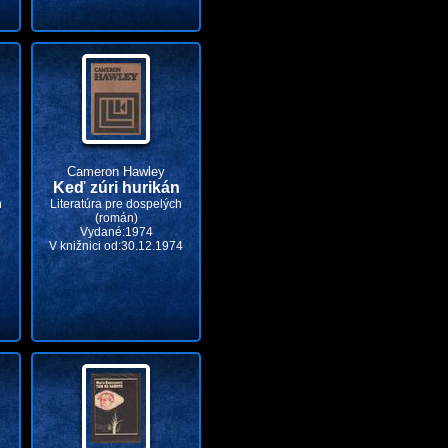
Cameron Hawley
Keď zúri hurikán
h
Literatúra pre dospelých
(román)
Vydané:1974
V knižnici od:30.12.1974