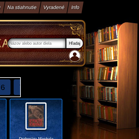
u
Na stiahnutie
Vyradené
Info
6
7
8
9
10
11
12
13
Drahoslav Machala