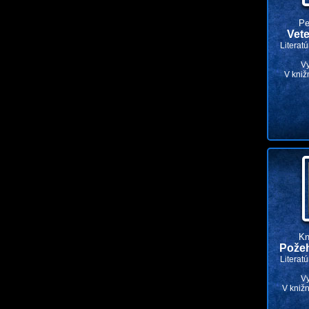
Pe
Vete
Literat
V
V kniž
Kn
Pože
Literat
V
V knižn