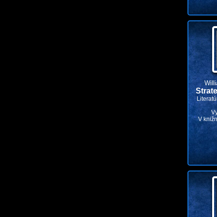
Will
Strat
Literat
V
V knižn