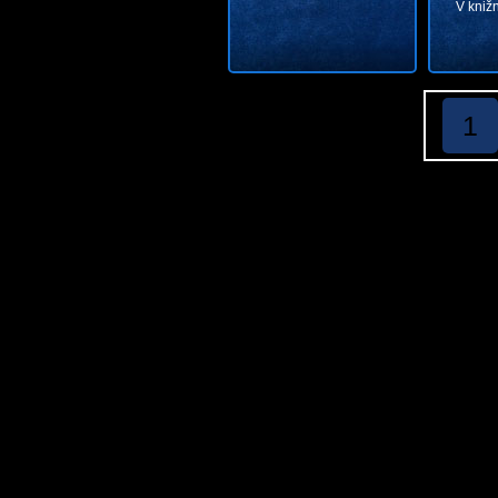
V kniž
1