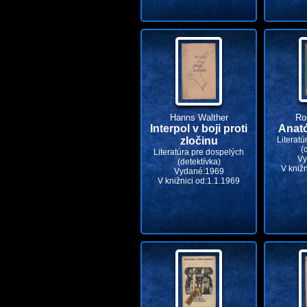
Hanns Walther
Ro
Interpol v boji proti
Anat
zločinu
Literatú
(
Literatúra pre dospelých
Vy
(detektívka)
V kniž
Vydané:1969
V knižnici od:1.1.1969