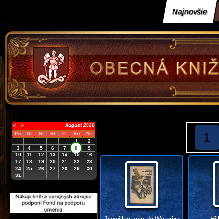
Najnovšie
<
>
August 2026
1
Po
Ut
St
Št
Pi
So
Ne
1
2
3
4
5
6
7
8
9
10
11
12
13
14
15
16
17
18
19
20
21
22
23
24
25
26
27
28
29
30
31
Janwillem van de Wetering
Hi