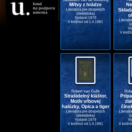
Mŕtvy z hrádze
Ne
Literatúra pre dospelých
Sklad
(detektívka)
o
Vydané:1979
Literatú
V knižnici od:1.4.1991
(
Vy
V knižn
Robert van Gulik
Robe
Strašidelný kláštor,
Príp
Motív vŕbovej
zla
halúzky, Opica a tiger
číns
Literatúra pre dospelých
Literatú
(detektívka)
(
Vydané:1979
Vy
V knižnici od:1.4.1991
V knižni