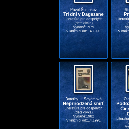
Pavel Šestakov
St
Tri dni v Dagezane
Pr
Literatúra pre dospelých
Literatú
(detektívka)
(
Vydané:1979
Vy
V knižnici od:1.4.1991
V kniž
Dorothy L. Sayersová
Ol
Neprirodzená smrť
Podoz
Literatúra pre dospelých
Čie
(detektívka)
O
Vydané:1982
Literatú
V knižnici od:1.4.1991
(
Vy