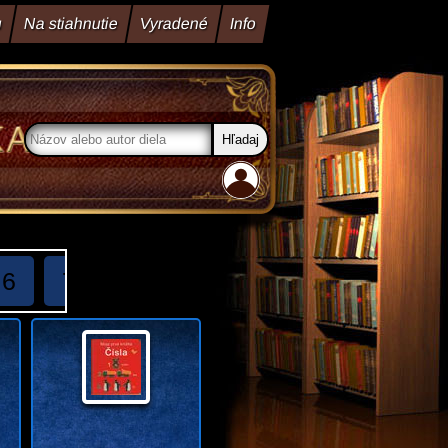
u
Na stiahnutie
Vyradené
Info
6
7
8
9
10
11
12
13