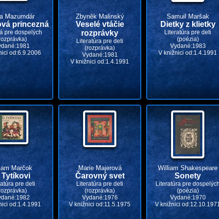
ra Mazumdár
Zbyněk Malinský
Samuil Maršak
vá princezná
Veselé vtáčie
Dietky z klietky
 pre dospelých
rozprávky
Literatúra pre deti
rozprávka)
(poézia)
Literatúra pre deti
ydané:1981
Vydané:1983
(rozprávka)
nici od:6.9.2006
V knižnici od:1.4.1991
Vydané:1981
V knižnici od:1.4.1991
liam Marčok
Marie Majerová
William Shakespeare
 Tytíkovi
Čarovný svet
Sonety
ratúra pre deti
Literatúra pre deti
Literatúra pre dospelýc
rozprávka)
(rozprávka)
(poézia)
ydané:1982
Vydané:1976
Vydané:1970
nici od:1.4.1991
V knižnici od:11.5.1975
V knižnici od:12.10.197