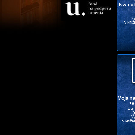
Kvada
Lite
V
V kniž
Moja na
zv
Lite
(
V
V knižn