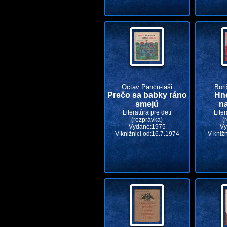
Octav Pancu-laši
Bori
Prečo sa babky ráno
Hn
smejú
n
Literatúra pre deti
Liter
(rozprávka)
(
Vydané:1975
Vy
V knižnici od:16.7.1974
V kniž