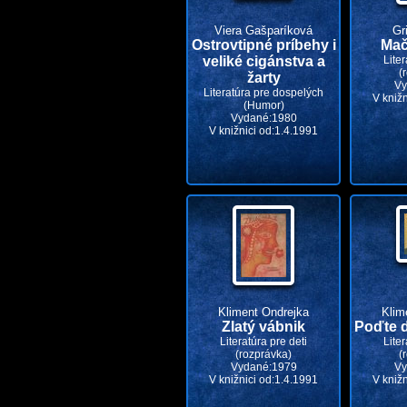
Viera Gašparíková
Gri
Ostrovtipné príbehy i
Mač
veliké cigánstva a
Liter
(
žarty
Vy
Literatúra pre dospelých
V kniž
(Humor)
Vydané:1980
V knižnici od:1.4.1991
Kliment Ondrejka
Klim
Zlatý vábnik
Poďte d
Literatúra pre deti
Liter
(rozprávka)
(
Vydané:1979
Vy
V knižnici od:1.4.1991
V kniž