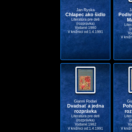
Jan Ryska
J
Chlapec ako šidlo
Podiv
Literatúra pre deti
M
(rozprávka)
Liter
Vydané:1980
(
V knižnici od:1.4.1991
Vy
V kniž
Gianni Rodari
Gi
Dvadsať a jedna
Poh
rozprávka
ro
Literatúra pre deti
Liter
(rozprávka)
(
Vydané:1982
Vy
V knižnici od:1.4.1991
V kniž