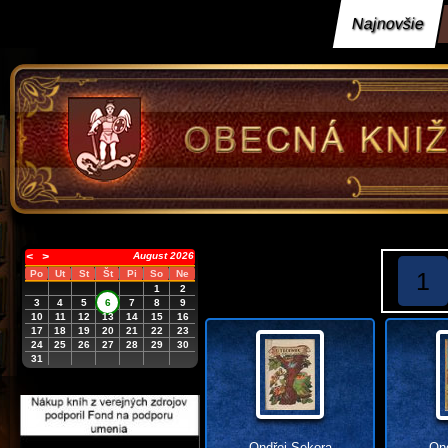
Najnovšie
<
>
August 2026
1
Po
Ut
St
Št
Pi
So
Ne
1
2
3
4
5
6
7
8
9
10
11
12
13
14
15
16
17
18
19
20
21
22
23
24
25
26
27
28
29
30
31
Ondřej Sekora
Ond