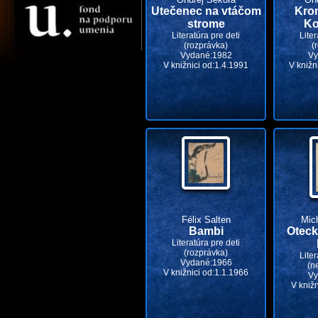
Utečenec na vtáčom
Kro
strome
Ko
Literatúra pre deti
Liter
(rozprávka)
(
Vydané:1982
Vy
V knižnici od:1.4.1991
V knižn
Félix Salten
Mic
Bambi
Oteck
Literatúra pre deti
(rozprávka)
Liter
Vydané:1966
(n
V knižnici od:1.1.1966
Vy
V kniž