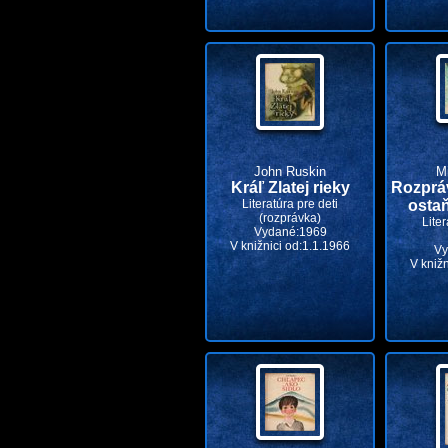
John Ruskin
M
Kráľ Zlatej rieky
Rozprá
Literatúra pre deti
osta
(rozprávka)
Liter
Vydané:1969
V knižnici od:1.1.1966
Vy
V kniž