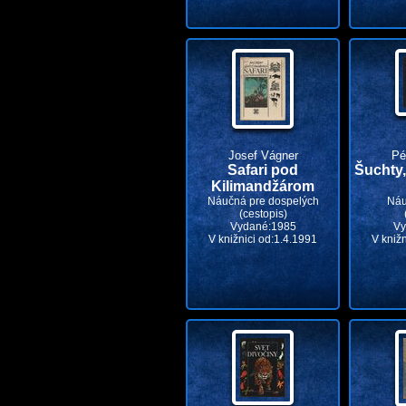
Josef Vágner
Pé
Safari pod
Šuchty,
Kilimandžárom
Náučná pre dospelých
Náu
(cestopis)
Vydané:1985
Vy
V knižnici od:1.4.1991
V kniž