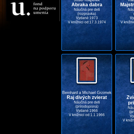
Abraka dabra
Majstr
Náučná pre deti
Náu
(rozprávka)
Vydané:1973
Vy
V knižnici od:17.3.1974
V knižni
Bernhard a Michael Grzimek
Raj divých zvierat
Zvi
Náučná pre deti
pr
(prírodopisná)
Náu
Vydané:1966
(pr
V knižnici od:1.1.1966
Vy
V kniž