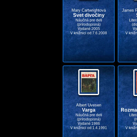
Mary Cartwrightová
James F
Svet divočiny
Náučná pre deti
Liter
(prírodopisná)
(d
Vydané:2005
Vy
V knižnici od:7.6.2008
V kniž
Albert Uvesen
Varga
Rozmar
Náučná pre deti
Liter
(prírodopisná)
(
Vydané:1986
Vy
V knižnici od:1.4.1991
V kniž