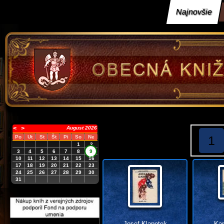
Najnovšie
<
>
August 2026
1
Po
Ut
St
Št
Pi
So
Ne
1
2
3
4
5
6
7
8
9
10
11
12
13
14
15
16
17
18
19
20
21
22
23
24
25
26
27
28
29
30
31
Josef Klapetek
Kar