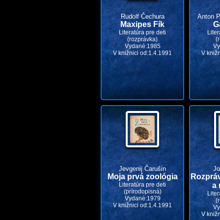
Rudolf Čechura
Anton P
Maxipes Fík
G
Literatúra pre deti
Liter
(rozprávka)
(
Vydané:1985
Vy
V knižnici od:1.4.1991
V kniž
Jevgenij Čarušin
Jo
Moja prvá zoológia
Rozpráv
Literatúra pre deti
a
(prírodopisná)
Liter
Vydané:1979
(
V knižnici od:1.4.1991
Vy
V kniž