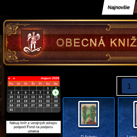
Najnovšie
<
>
August 2026
1
Po
Ut
St
Št
Pi
So
Ne
1
2
3
4
5
6
7
8
9
10
11
12
13
14
15
16
17
18
19
20
21
22
23
24
25
26
27
28
29
30
31
D Aulnoy
Liana