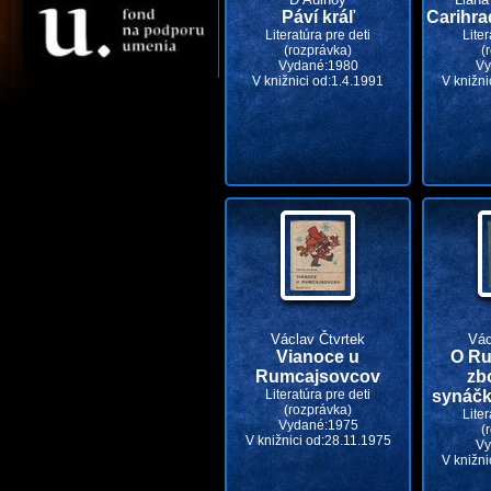
Páví kráľ
Carihr
Literatúra pre deti
Liter
(rozprávka)
(
Vydané:1980
Vy
V knižnici od:1.4.1991
V knižni
Václav Čtvrtek
Vác
Vianoce u
O Ru
Rumcajsovcov
zb
Literatúra pre deti
synáčk
(rozprávka)
Liter
Vydané:1975
(
V knižnici od:28.11.1975
Vy
V knižni