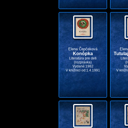
Elena Čepčeková
Elen
Konôpka
Tutula
Literatúra pre deti
Liter
(rozprávka)
(
Vydané:1982
Vy
V knižnici od:1.4.1991
V knižn