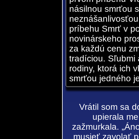
násilnou smrťou sl
neznášanlivosťou 
príbehu Smrť v po
novinárskeho pros
za každú cenu zm
tradíciou. Sľubmi
rodiny, ktorá ich 
smrťou jedného je
Vrátil som sa d
upierala me
zažmurkala. „Án
musieť zavolať po