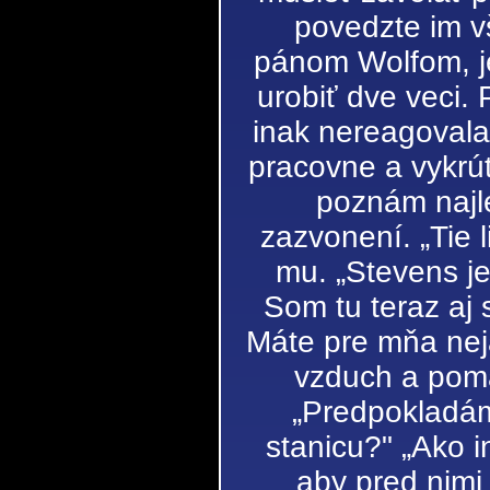
povedzte im vš
pánom Wolfom, j
urobiť dve veci. 
inak nereagovala.
pracovne a vykrút
poznám najl
zazvonení. „Tie 
mu. „Stevens je
Som tu teraz aj 
Máte pre mňa neja
vzduch a pomal
„Predpokladám
stanicu?" „Ako i
aby pred nimi 