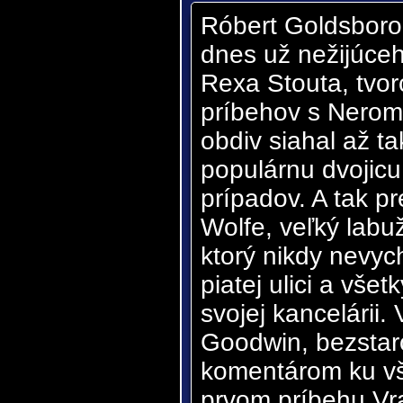
Róbert Goldsborou
dnes už nežijúceh
Rexa Stouta, tvo
príbehov s Nero
obdiv siahal až ta
populárnu dvojicu
prípadov. A tak 
Wolfe, veľký labu
ktorý nikdy nevyc
piatej ulici a vše
svojej kancelárii
Goodwin, bezstar
komentárom ku vš
prvom príbehu Vr