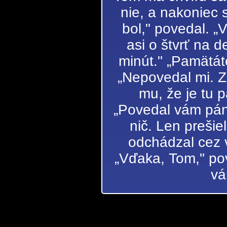
nie, a nakoniec 
bol," povedal. „V
asi o štvrť na d
minút." „Pamätát
„Nepovedal mi. Z
mu, že je tu p
„Povedal vám pán
nič. Len prešie
odchádzal cez ve
„Vďaka, Tom," pov
vá