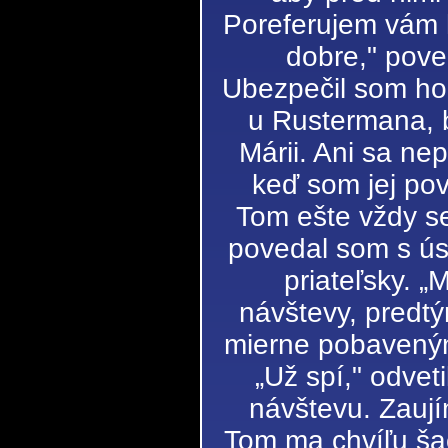
Poreferujem vám 
dobre," pove
Ubezpečil som ho,
u Rustermana, b
Márii. Ani sa ne
keď som jej pov
Tom ešte vždy s
povedal som s ús
priateľsky. 
návštevy, predtý
mierne pobaveným
„Už spí," odvet
návštevu. Zaujím
Tom ma chvíľu šac